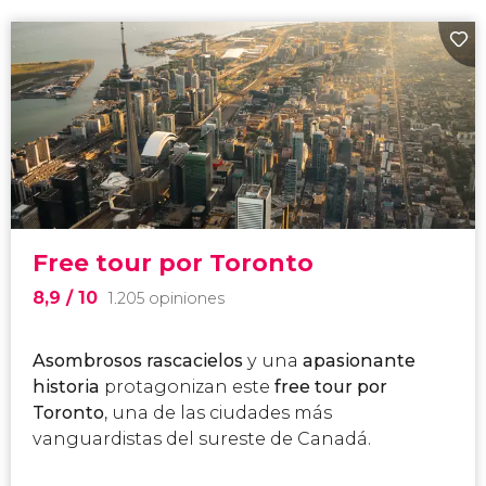
Free tour por Toronto
8,9
/ 10
1.205 opiniones
Asombrosos rascacielos
y una
apasionante
historia
protagonizan este
free tour por
Toronto
, una de las ciudades más
vanguardistas del sureste de Canadá.