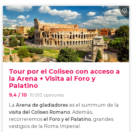
Tour por el Coliseo con acceso a
la Arena + Visita al Foro y
Palatino
9,4
/ 10
19.093 opiniones
La
Arena de gladiadores
es el summum de la
visita del Coliseo Romano
. Además,
recorreremos
el Foro y el Palatino
, grandes
vestigios de la Roma Imperial.