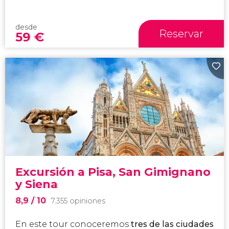
desde
Reservar
59
€
Excursión a Pisa, San Gimignano
y Siena
8,9
/ 10
7.355 opiniones
En este tour conoceremos
tres de las ciudades