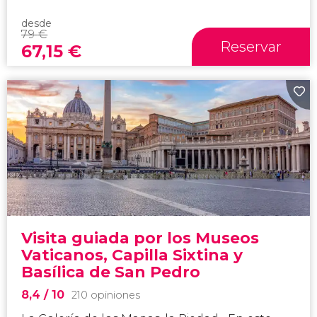
desde
79
€
Reservar
67,15
€
Visita guiada por los Museos
Vaticanos, Capilla Sixtina y
Basílica de San Pedro
8,4
/ 10
210 opiniones