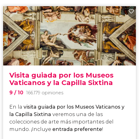
Visita guiada por los Museos
Vaticanos y la Capilla Sixtina
9
/ 10
166.179 opiniones
En la
visita guiada por los Museos Vaticanos y
la Capilla Sixtina
veremos una de las
colecciones de arte más importantes del
mundo. ¡Incluye
entrada preferente
!