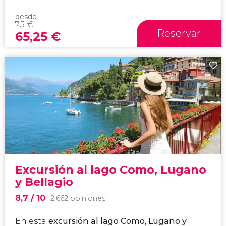
desde
75
€
Reservar
65,25
€
Excursión al lago Como, Lugano
y Bellagio
8,7
/ 10
2.662 opiniones
En esta
excursión al lago Como, Lugano y