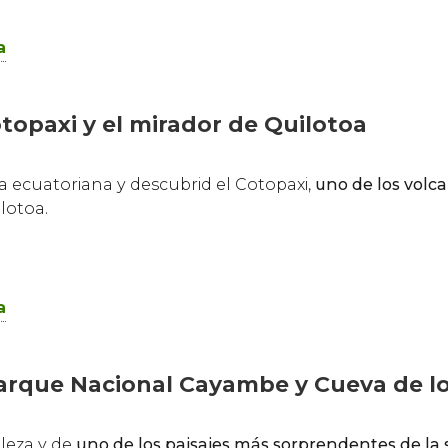
a
topaxi y el mirador de Quilotoa
ra ecuatoriana y descubrid el Cotopaxi,
uno de los volc
lotoa.
a
Parque Nacional Cayambe y Cueva de l
aleza y de
uno de los paisajes más sorprendentes de la