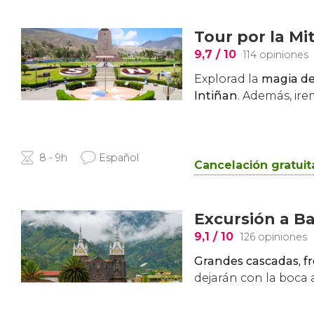
Tour por la Mi
9,7
/ 10
114 opiniones
Explorad la
magia de 
Intiñan
. Además, ir
8 - 9h
Español
Cancelación gratuit
Excursión a B
9,1
/ 10
126 opiniones
Grandes cascadas, fro
dejarán con la boca a