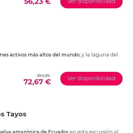
56,23
€
Ver disponibilidad
anes activos más altos del mundo
, y la laguna del
desde
Ver disponibilidad
72,67
€
os Tayos
 selva amazónica de Ecuador
en esta excursión al