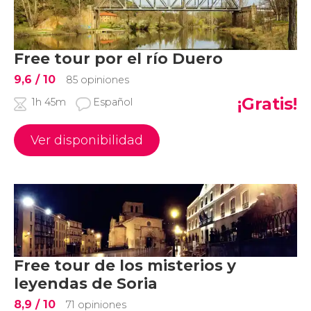
Free tour por el río Duero
9,6
/ 10
85 opiniones
¡Gratis!
1h 45m
Español
Ver disponibilidad
Free tour de los misterios y
leyendas de Soria
8,9
/ 10
71 opiniones