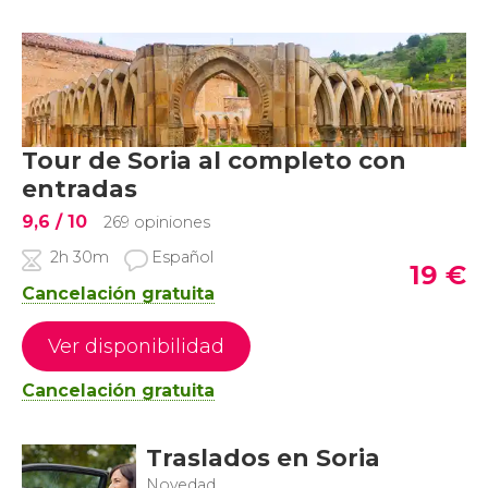
Tour de Soria al completo con
entradas
9,6
/ 10
269 opiniones
2h 30m
Español
19
€
Cancelación gratuita
Ver disponibilidad
Cancelación gratuita
Traslados en Soria
Novedad