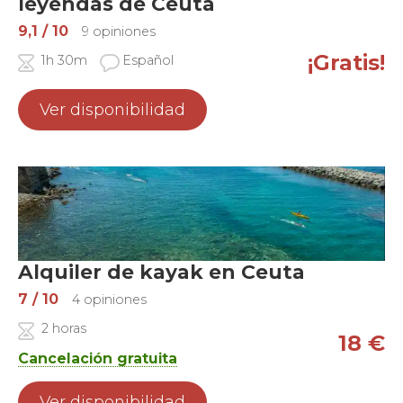
leyendas de Ceuta
9,1
/ 10
9 opiniones
¡Gratis!
1h 30m
Español
Ver disponibilidad
Alquiler de kayak en Ceuta
7
/ 10
4 opiniones
2 horas
18
€
Cancelación gratuita
Ver disponibilidad