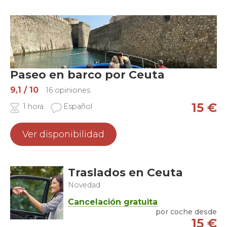
Paseo en barco por Ceuta
9,1
/ 10
16 opiniones
15
€
1 hora
Español
Ver disponibilidad
Traslados en Ceuta
Novedad
Cancelación gratuita
por coche desde
15
€