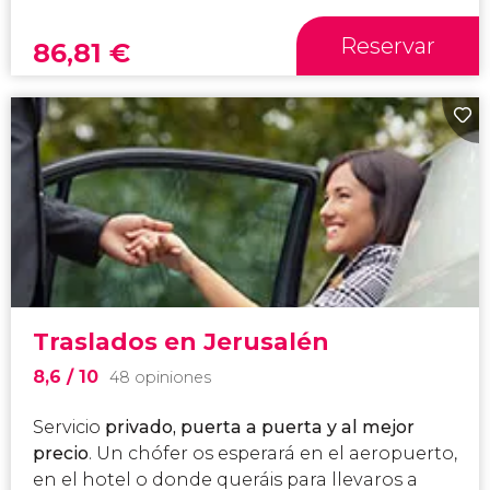
Reservar
86,81
€
Traslados en Jerusalén
8,6
/ 10
48 opiniones
Servicio
privado, puerta a puerta y al mejor
precio
. Un chófer os esperará en el aeropuerto,
en el hotel o donde queráis para llevaros a