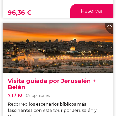
Reservar
96,36
€
Visita guiada por Jerusalén +
Belén
7,1
/ 10
109 opiniones
Recorred los
escenarios bíblicos más
fascinantes
con este tour por Jerusalén y