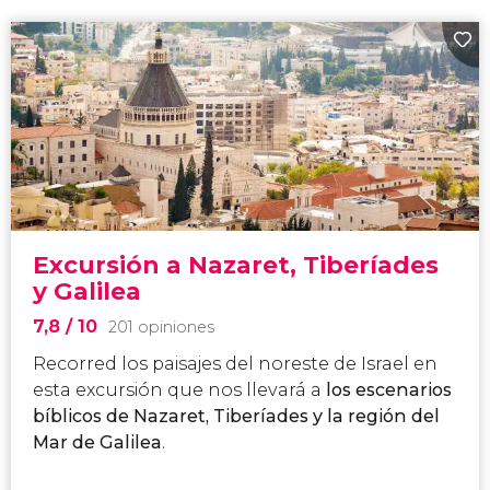
Excursión a Nazaret, Tiberíades
y Galilea
7,8
/ 10
201 opiniones
Recorred los paisajes del noreste de Israel en
esta excursión que nos llevará a
los escenarios
bíblicos de Nazaret, Tiberíades y la región del
Mar de Galilea
.