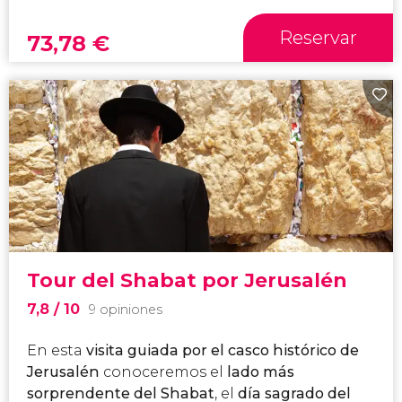
Reservar
73,78
€
Tour del Shabat por Jerusalén
7,8
/ 10
9 opiniones
En esta
visita guiada por el
casco histórico de
Jerusalén
conoceremos el
lado más
sorprendente del Shabat
, el
día sagrado del