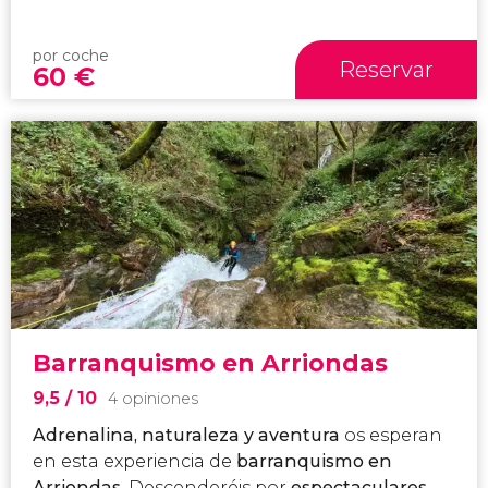
por coche
Reservar
60
€
Barranquismo en Arriondas
9,5
/ 10
4 opiniones
Adrenalina, naturaleza y aventura
os esperan
en esta experiencia de
barranquismo en
Arriondas
. Descenderéis por
espectaculares