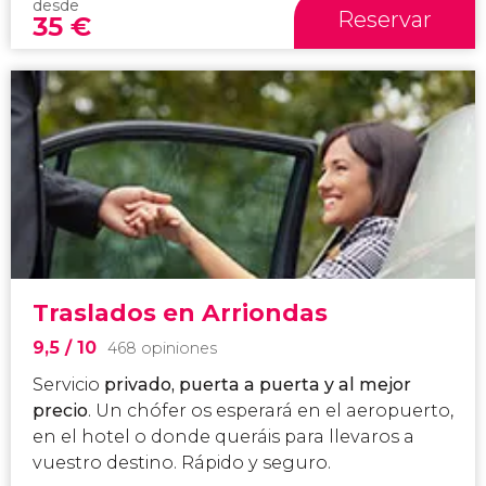
desde
Reservar
35
€
Traslados en Arriondas
9,5
/ 10
468 opiniones
Servicio
privado, puerta a puerta y al mejor
precio
. Un chófer os esperará en el aeropuerto,
en el hotel o donde queráis para llevaros a
vuestro destino. Rápido y seguro.