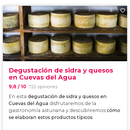
Degustación de sidra y quesos
en Cuevas del Agua
9,8
/ 10
722 opiniones
En esta
degustación de sidra y quesos en
Cuevas del Agua
disfrutaremos de
la
gastronomía asturiana y descubriremos
cómo
se elaboran estos productos típicos
.