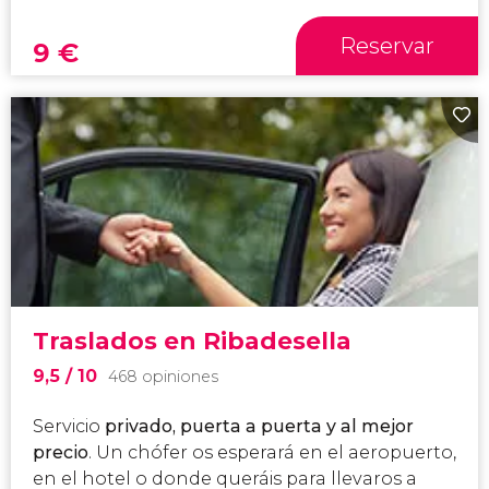
Reservar
9
€
Traslados en Ribadesella
9,5
/ 10
468 opiniones
Servicio
privado, puerta a puerta y al mejor
precio
. Un chófer os esperará en el aeropuerto,
en el hotel o donde queráis para llevaros a