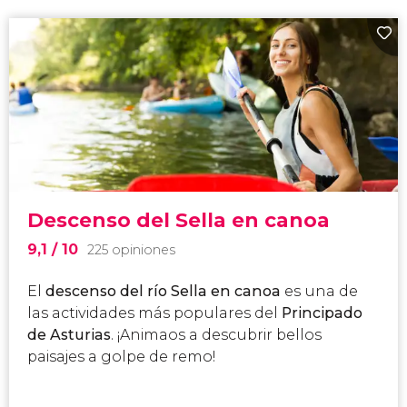
Descenso del Sella en canoa
9,1
/ 10
225 opiniones
El
descenso del río Sella en canoa
es una de
las actividades más populares del
Principado
de Asturias
. ¡Animaos a descubrir bellos
paisajes a golpe de remo!