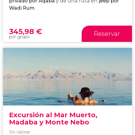
privado por Áqaba
y de una ruta en
jeep por
Wadi Rum
.
345,98
€
Reservar
por grupo
Excursión al Mar Muerto,
Madaba y Monte Nebo
Sin valorar