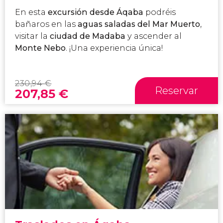
En esta
excursión desde Áqaba
podréis
bañaros en las
aguas saladas del Mar Muerto
,
visitar la
ciudad de Madaba
y ascender al
Monte Nebo
. ¡Una experiencia única!
230,94
€
Reservar
207,85
€