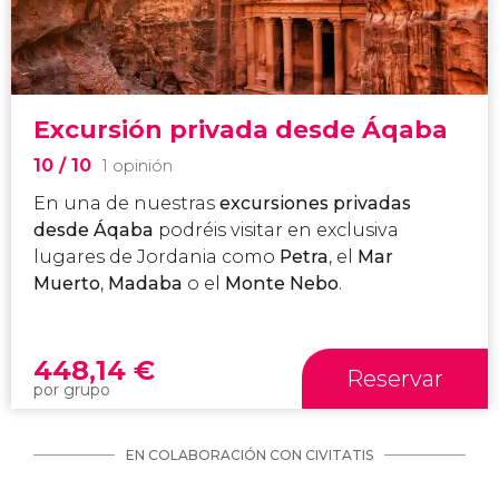
Excursión privada desde Áqaba
10
/ 10
1 opinión
En una de nuestras
excursiones privadas
desde Áqaba
podréis visitar en exclusiva
lugares de Jordania como
Petra
, el
Mar
Muerto
,
Madaba
o el
Monte Nebo
.
448,14
€
Reservar
por grupo
EN COLABORACIÓN CON CIVITATIS