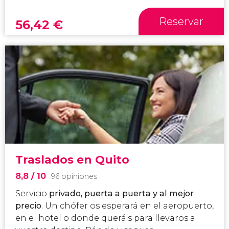
Reservar
56,42
€
Traslados en Quito
8,8
/ 10
96 opiniones
Servicio
privado, puerta a puerta y al mejor
precio
. Un chófer os esperará en el aeropuerto,
en el hotel o donde queráis para llevaros a