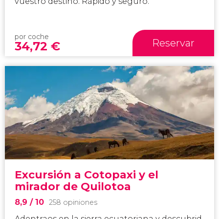
vuestro destino. Rápido y seguro.
por coche
Reservar
34,72
€
Excursión a Cotopaxi y el
mirador de Quilotoa
8,9
/ 10
258 opiniones
Adentraos en la sierra ecuatoriana y descubrid