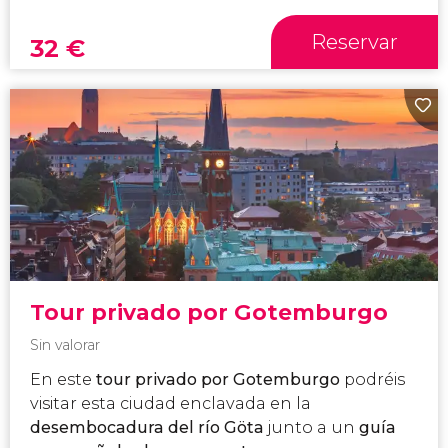
Reservar
32
€
Tour privado por Gotemburgo
Sin valorar
En este
tour privado por Gotemburgo
podréis
visitar esta ciudad enclavada en la
desembocadura del río Göta
junto a un
guía