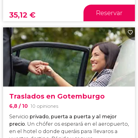
Reservar
35,12
€
Traslados en Gotemburgo
6,8
/ 10
10 opiniones
Servicio
privado, puerta a puerta y al mejor
precio
. Un chófer os esperará en el aeropuerto,
en el hotel o donde queráis para llevaros a