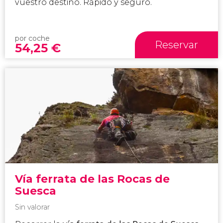
vuestro destino. Rápido y seguro.
por coche
Reservar
54,25
€
Vía ferrata de las Rocas de
Suesca
Sin valorar