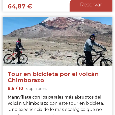
Reservar
64,87
€
Tour en bicicleta por el volcán
Chimborazo
9,6
/ 10
5 opiniones
Maravíllate con los parajes más abruptos del
volcán Chimborazo
con este tour en bicicleta.
¡Una experiencia de lo más ecológica que no