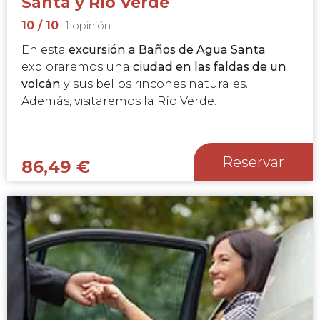
Santa y Río Verde
10
/ 10
1 opinión
En esta
excursión a Baños de Agua Santa
exploraremos una
ciudad en las faldas de un
volcán
y sus bellos rincones naturales.
Además, visitaremos la Río Verde.
Reservar
86,49
€