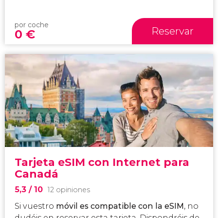
por coche
Reservar
0
€
Tarjeta eSIM con Internet para
Canadá
5,3
/ 10
12 opiniones
Si vuestro
móvil es compatible con la eSIM
, no
dudéis en reservar esta tarjeta. Dispondréis de