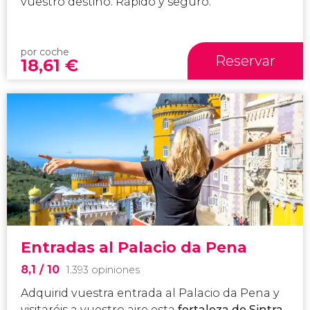
vuestro destino. Rápido y seguro.
por coche
Reservar
18,61
€
Entradas al Palacio da Pena
8,1
/ 10
1.393 opiniones
Adquirid vuestra entrada al Palacio da Pena y
visitaréis a vuestro aire esta
fortaleza de Sintra