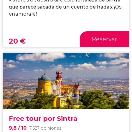
que parece sacada de un cuento de hadas
. ¡Os
enamorará!
Reservar
20
€
Free tour por Sintra
9,8
/ 10
7.627 opiniones