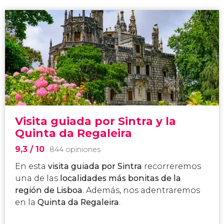
Visita guiada por Sintra y la
Quinta da Regaleira
9,3
/ 10
844 opiniones
En esta
visita guiada por Sintra
recorreremos
una de las
localidades más bonitas de la
región de Lisboa
. Además, nos adentraremos
en la
Quinta da Regaleira
.