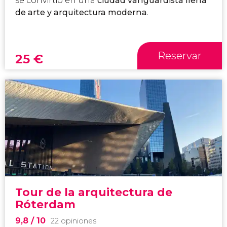
se convirtió en una
ciudad vanguardista llena
de arte y arquitectura moderna
.
Reservar
25
€
Tour de la arquitectura de
Róterdam
9,8
/ 10
22 opiniones