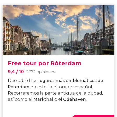
Free tour por Róterdam
9,4
/ 10
2.272 opiniones
Descubrid los
lugares más emblemáticos de
Róterdam
en este free tour en español.
Recorreremos la parte antigua de la ciudad,
así como el
Markthal
o el
Odehaven
.