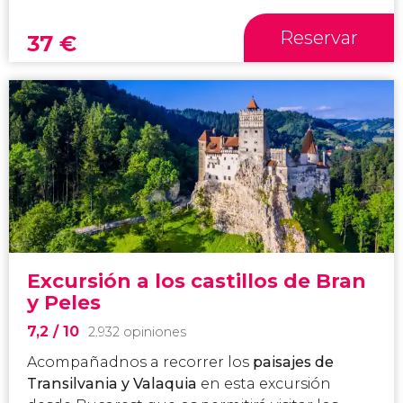
Reservar
37
€
Excursión a los castillos de Bran
y Peles
7,2
/ 10
2.932 opiniones
Acompañadnos a recorrer los
paisajes de
Transilvania y Valaquia
en esta excursión