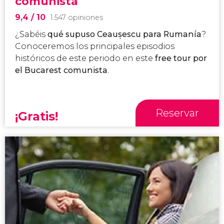
comunista
9,4
/ 10
1.547 opiniones
¿Sabéis
qué supuso Ceaușescu para Rumanía
?
Conoceremos los principales episodios
históricos de este periodo en este
free tour por
el Bucarest comunista
.
Reservar
¡Gratis!