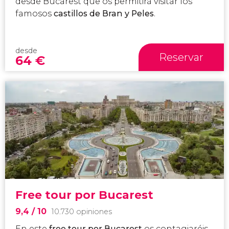
desde Bucarest que os permitirá visitar los
famosos
castillos de
Bran
y
Peles
.
desde
Reservar
64
€
Free tour por Bucarest
9,4
/ 10
10.730 opiniones
En este
free tour por Bucarest
os contagiaréis