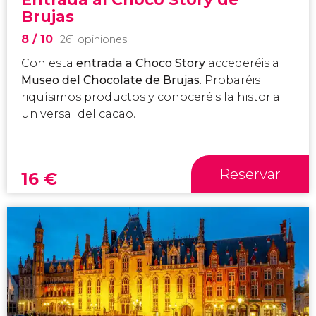
Brujas
8
/ 10
261 opiniones
Con esta
entrada a Choco Story
accederéis al
Museo del Chocolate de Brujas
. Probaréis
riquísimos productos y conoceréis la historia
universal del cacao.
Reservar
16
€