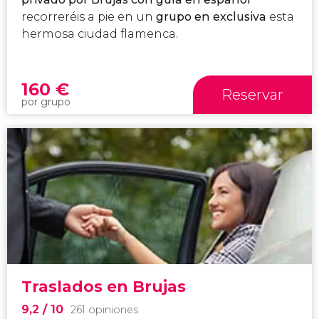
recorreréis a pie en un
grupo en exclusiva
esta
hermosa ciudad flamenca.
160
€
Reservar
por grupo
Traslados en Brujas
9,2
/ 10
261 opiniones