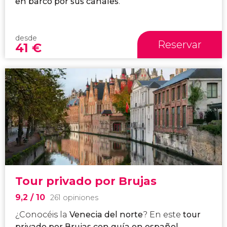
en barco por sus canales
.
desde
Reservar
41
€
Tour privado por Brujas
9,2
/ 10
261 opiniones
¿Conocéis la
Venecia del norte
? En este
tour
privado por Brujas con guía en español