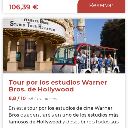
Reservar
106,39
€
Tour por los estudios Warner
Bros. de Hollywood
8,8
/ 10
582 opiniones
En este
tour por los estudios de cine Warner
Bros
os adentraréis en
uno de los estudios más
famosos de Hollywood
y descubriréis todos sus