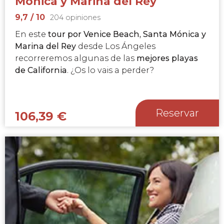
Mónica y Marina del Rey
9,7
/ 10
204 opiniones
En este
tour por
Venice Beach, Santa Mónica y
Marina del Rey
desde Los Ángeles
recorreremos algunas de las
mejores playas
de California
. ¿Os lo vais a perder?
Reservar
106,39
€