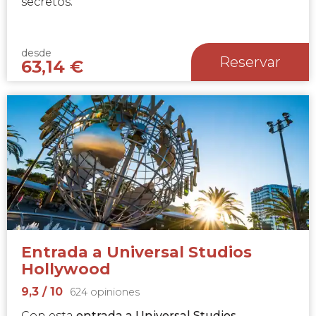
secretos.
desde
Reservar
63,14
€
Entrada a Universal Studios
Hollywood
9,3
/ 10
624 opiniones
Con esta
entrada a Universal Studios