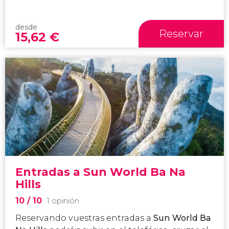
desde
Reservar
15,62
€
Entradas a Sun World Ba Na
Hills
10
/ 10
1 opinión
Reservando vuestras entradas a
Sun World Ba