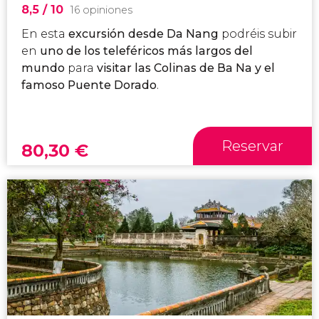
8,5
/ 10
16 opiniones
En esta
excursión desde Da Nang
podréis subir
en
uno de los
teleféricos más largos del
mundo
para
visitar las Colinas de Ba Na y el
famoso Puente Dorado
.
Reservar
80,30
€