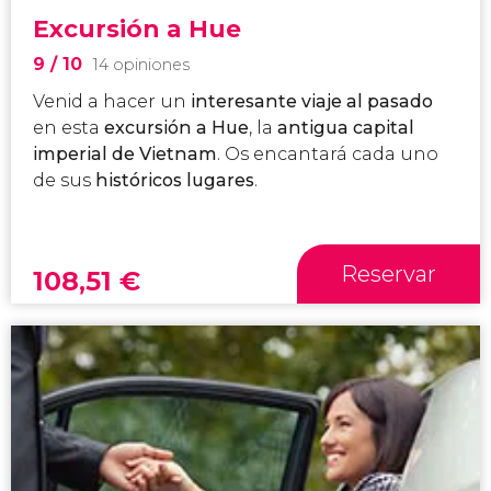
Excursión a Hue
9
/ 10
14 opiniones
Venid a hacer un
interesante viaje al pasado
en esta
excursión a Hue
, la
antigua capital
imperial de Vietnam
. Os encantará cada uno
de sus
históricos lugares
.
Reservar
108,51
€