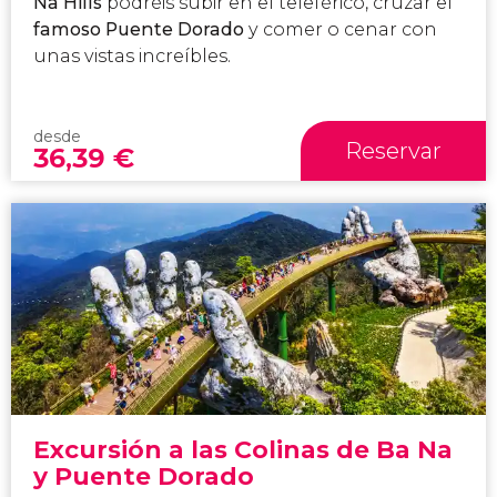
Na Hills
podréis subir en el teleférico, cruzar el
famoso Puente Dorado
y comer o cenar con
unas vistas increíbles.
desde
Reservar
36,39
€
Excursión a las Colinas de Ba Na
y Puente Dorado