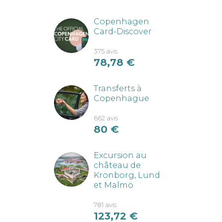
Copenhagen
Card-Discover
375 avis
78,78
€
Transferts à
Copenhague
662 avis
80
€
Excursion au
château de
Kronborg, Lund
et Malmö
781 avis
123,72
€