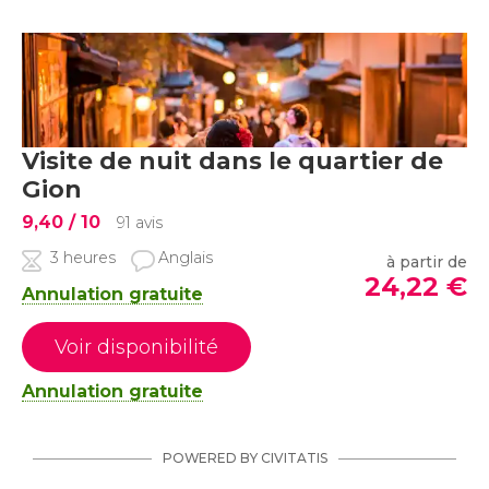
Visite de nuit dans le quartier de
Gion
9,40
/ 10
91 avis
3 heures
Anglais
à partir de
24,22
€
Annulation gratuite
Voir disponibilité
Annulation gratuite
POWERED BY CIVITATIS