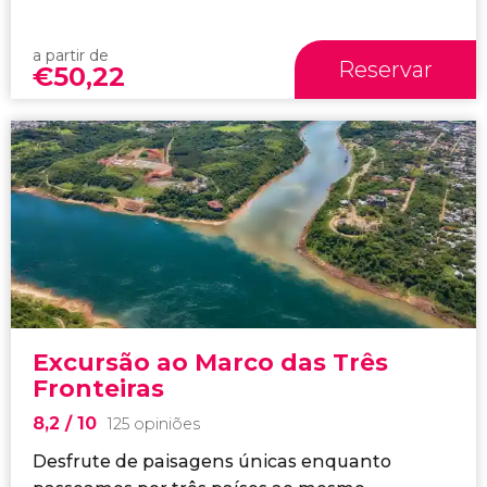
a partir de
Reservar
€
50,22
Excursão ao Marco das Três
Fronteiras
8,2
/ 10
125 opiniões
Desfrute de paisagens únicas enquanto