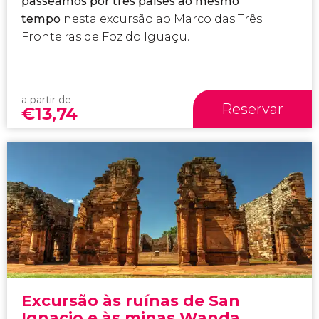
passeamos por três países ao mesmo
tempo
nesta excursão ao Marco das Três
Fronteiras de Foz do Iguaçu.
a partir de
Reservar
€
13,74
Excursão às ruínas de San
Ignacio e às minas Wanda