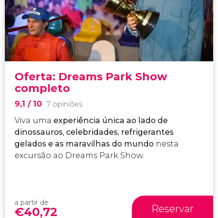
Oferta: Dreams Park Show
completo
9,1
/ 10
7 opiniões
Viva uma
experiência única ao lado de
dinossauros, celebridades, refrigerantes
gelados e as maravilhas do mundo
nesta
excursão ao Dreams Park Show.
a partir de
Reservar
€
40,72