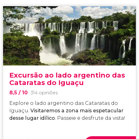
Excursão ao lado argentino das
Cataratas do Iguaçu
8,5
/ 10
314 opiniões
Explore o lado argentino das Cataratas do
Iguaçu.
Visitaremos a
zona mais espetacular
desse lugar idílico
. Passeie e desfrute da vista!