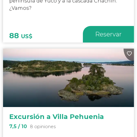
península de Yuco y a la cascada Chachín.
¿Vamos?
Reservar
88
US$
Excursión a Villa Pehuenia
7,5
/ 10
8 opiniones