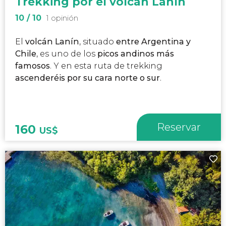
Trekking por el volcán Lanín
10
/ 10
1 opinión
El
volcán Lanín
, situado
entre Argentina y
Chile
, es uno de los
picos andinos más
famosos
. Y en esta ruta de trekking
ascenderéis por su cara norte o sur
.
Reservar
160
US$