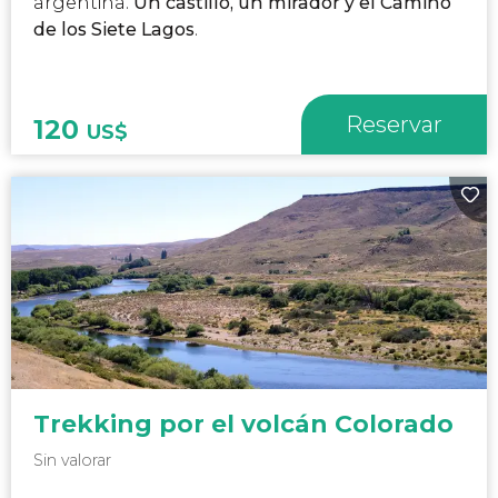
argentina.
Un castillo, un mirador y el Camino
de los Siete Lagos
.
Reservar
120
US$
Trekking por el volcán Colorado
Sin valorar