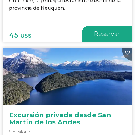
Chapelco, la
principal estación de esquí de la
provincia de Neuquén
.
Reservar
45
US$
Excursión privada desde San
Martín de los Andes
Sin valorar