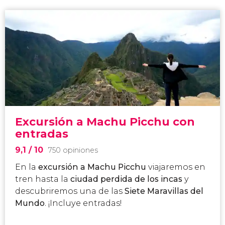
Excursión a Machu Picchu con
entradas
9,1
/ 10
750 opiniones
En la
excursión a Machu Picchu
viajaremos en
tren hasta la
ciudad perdida de los incas
y
descubriremos una de las
Siete Maravillas del
Mundo
. ¡Incluye entradas!