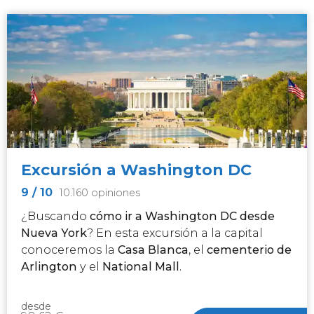
Excursión a Washington DC
9
/ 10
10.160 opiniones
¿Buscando
cómo ir a Washington DC desde
Nueva York
? En esta excursión a la capital
conoceremos la
Casa Blanca
, el
cementerio de
Arlington
y el
National Mall
.
desde