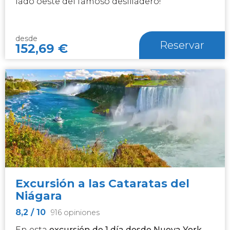
lado oeste del famoso desfiladero!
desde
Reservar
152,69
€
Excursión a las Cataratas del
Niágara
8,2
/ 10
916 opiniones
En esta
excursión de 1 día desde Nueva York