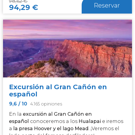
98,62
€
Reservar
94,29
€
Excursión al Gran Cañón en
español
9,6
/ 10
4.165 opiniones
En la
excursión al
Gran Cañón
en
español
conoceremos a los
Hualapai
e iremos
a
la presa Hoover y el lago Mead
. ¡Veremos el