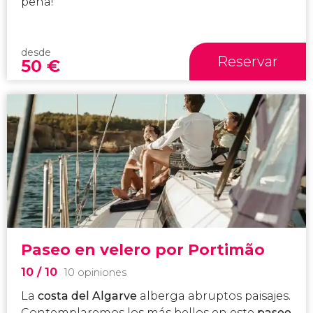
pena!
desde
Reservar
50
€
Paseo en velero por Portimão
10
/ 10
10 opiniones
La
costa del Algarve
alberga abruptos paisajes.
Contemplaremos los más bellos en este
paseo