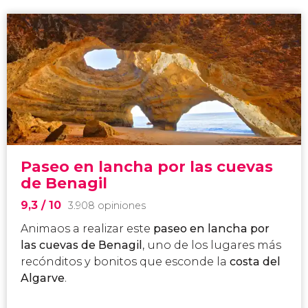
Paseo en lancha por las cuevas
de Benagil
9,3
/ 10
3.908 opiniones
Animaos a realizar este
paseo en lancha por
las cuevas de Benagil
, uno de los lugares más
recónditos y bonitos que esconde la
costa del
Algarve
.