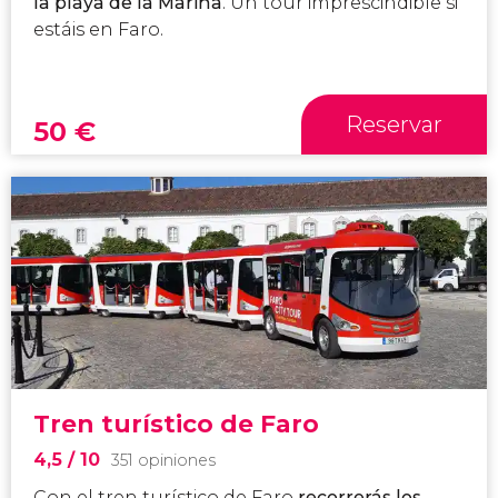
la playa de la Marina
. Un tour imprescindible si
estáis en Faro.
Reservar
50
€
Tren turístico de Faro
4,5
/ 10
351 opiniones
Con el tren turístico de Faro
recorrerás los