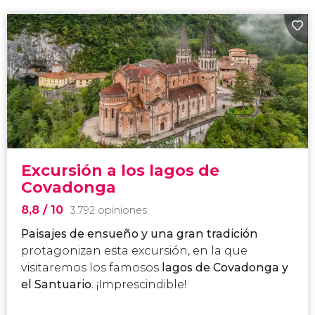
Excursión a los lagos de
Covadonga
8,8
/ 10
3.792 opiniones
Paisajes de ensueño y una gran tradición
protagonizan esta excursión, en la que
visitaremos los famosos
lagos de Covadonga y
el Santuario
. ¡Imprescindible!