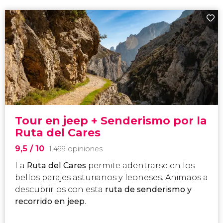
Tour en jeep + Senderismo por la
Ruta del Cares
9,5
/ 10
1.499 opiniones
La
Ruta del Cares
permite adentrarse en los
bellos parajes asturianos y leoneses. Animaos a
descubrirlos con esta
ruta de senderismo y
recorrido en jeep
.