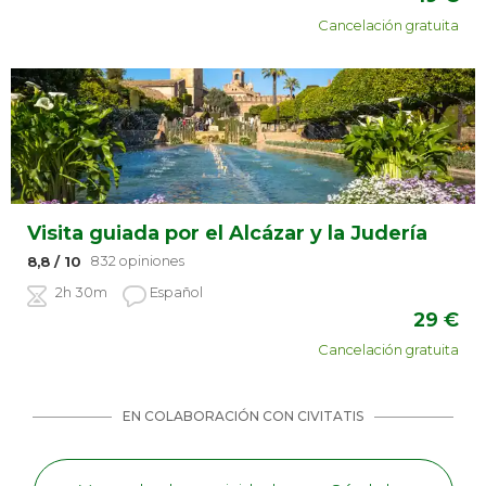
Cancelación gratuita
Visita guiada por el Alcázar y la Judería
832 opiniones
8,8
/ 10
2h 30m
Español
29
€
Cancelación gratuita
EN COLABORACIÓN CON CIVITATIS