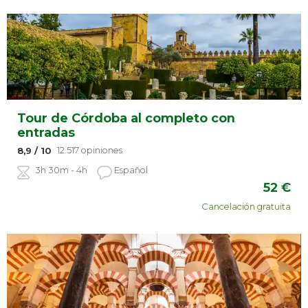
Tour de Córdoba al completo con
entradas
12.517 opiniones
8,9
/ 10
3h 30m - 4h
Español
52
€
Cancelación gratuita