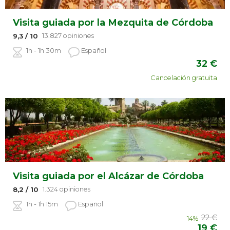
Visita guiada por la Mezquita de Córdoba
13.827 opiniones
9,3
/ 10
1h - 1h 30m
Español
32
€
Cancelación gratuita
Visita guiada por el Alcázar de Córdoba
1.324 opiniones
8,2
/ 10
1h - 1h 15m
Español
22
€
14%
19
€