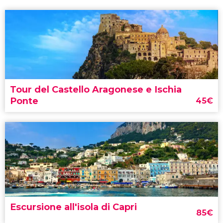
Tour del Castello Aragonese e Ischia
Ponte
45
€
tour del Castello Aragonese e di
Escursione all'isola di Capri
85
€
Ischia Ponte