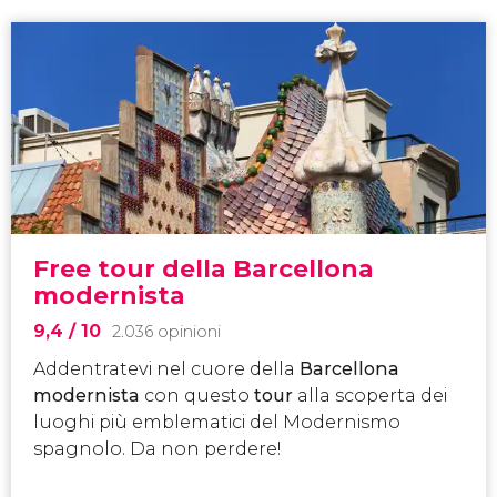
Free tour della Barcellona
modernista
9,4
/ 10
2.036 opinioni
Addentratevi nel cuore della
Barcellona
modernista
con questo
tour
alla scoperta dei
luoghi più emblematici del Modernismo
spagnolo. Da non perdere!