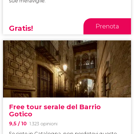
sue meraviglie.
Prenota
Gratis!
Free tour serale del Barrio
Gotico
9,5
/ 10
1.323 opinioni
Se siete in Catalogna, non perdetevi questo