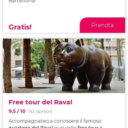
Barcellona!
Prenota
Gratis!
Free tour del Raval
9,5
/ 10
142 opinioni
Accompagnateci a conoscere il famoso
quartiere del Raval
in questo
free tour a