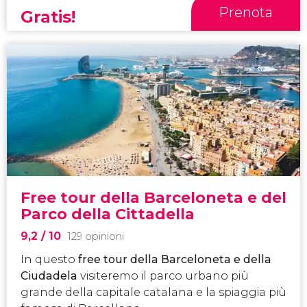
Prenota
Gratis!
Free tour della Barceloneta e del
Parco della Cittadella
9,2
/ 10
129 opinioni
In questo
free tour della Barceloneta e della
Ciudadela
visiteremo il parco urbano più
grande della capitale catalana e la spiaggia più