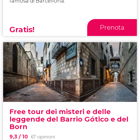
famosa di Barcellona.
Prenota
Gratis!
Free tour dei misteri e delle
leggende del Barrio Gótico e del
Born
9,3
/ 10
67 opinioni