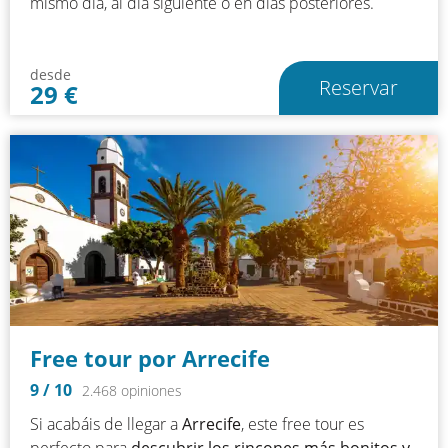
mismo día, al día siguiente o en días posteriores.
desde
Reservar
29
€
Free tour por Arrecife
9
/ 10
2.468 opiniones
Si acabáis de llegar a
Arrecife
, este free tour es
perfecto para
descubrir los rincones más bonitos y