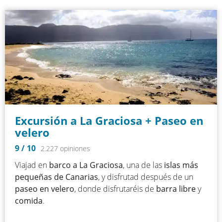
Excursión a La Graciosa + Paseo en
velero
9
/ 10
2.227 opiniones
Viajad en
barco a
La Graciosa
, una de las
islas más
pequeñas de Canarias
, y disfrutad después de un
paseo en velero
, donde disfrutaréis de
barra libre
y
comida
.