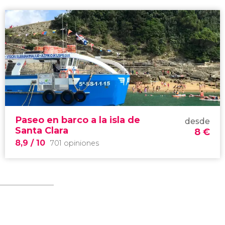
Paseo en barco a la isla de
desde
Santa Clara
8
€
8,9
/ 10
701 opiniones