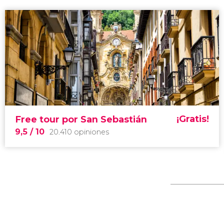
¡Gratis!
Free tour por San Sebastián
9,5
/ 10
20.410 opiniones