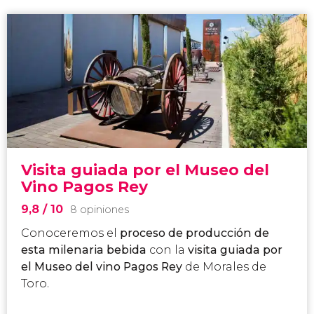
Visita guiada por el Museo del
Vino Pagos Rey
9,8
/ 10
8 opiniones
Conoceremos el
proceso de producción de
esta milenaria bebida
con la
visita guiada por
el Museo del vino Pagos Rey
de Morales de
Toro.