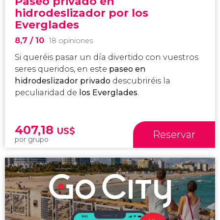
Paseo privado en
hidrodeslizador por los
Everglades
8,7
/ 10
18 opiniones
Si queréis pasar un día divertido
con vuestros
seres queridos, en este
paseo en
hidrodeslizador privado
descubriréis la
peculiaridad de
los Everglades
.
407,18
US$
Reservar
por grupo