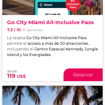
Go City Miami All-Inclusive Pass
7,3
/ 10
11 opiniones
La tarjeta
Go City Miami All-Inclusive Pass
permite el
acceso a más de 20 atracciones
,
incluyendo el
Centro Espacial Kennedy, Jungle
Island y los Everglades
.
desde
Reservar
119
US$