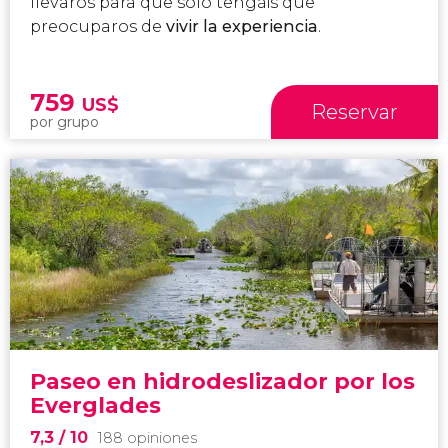
llevaros para que solo tengáis que
preocuparos de
vivir la experiencia
.
759
US$
Reservar
por grupo
Paseo en hidrodeslizador por los
Everglades
7,3
/ 10
188 opiniones