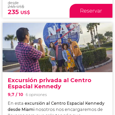
desde
245
US$
Reservar
235
US$
Excursión privada al Centro
Espacial Kennedy
9,7
/ 10
6 opiniones
En esta
excursión al Centro Espacial Kennedy
desde Miami
nosotros nos encargaremos de