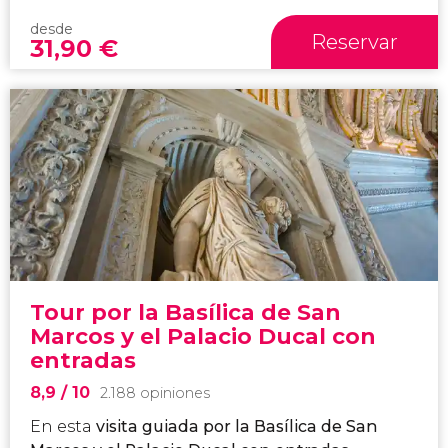
desde
Reservar
31,90
€
Tour por la Basílica de San
Marcos y el Palacio Ducal con
entradas
8,9
/ 10
2.188 opiniones
En esta
visita guiada por la Basílica de San