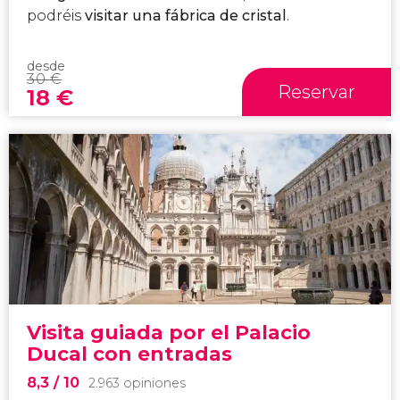
podréis
visitar una fábrica de cristal
.
desde
30
€
Reservar
18
€
Visita guiada por el Palacio
Ducal con entradas
8,3
/ 10
2.963 opiniones