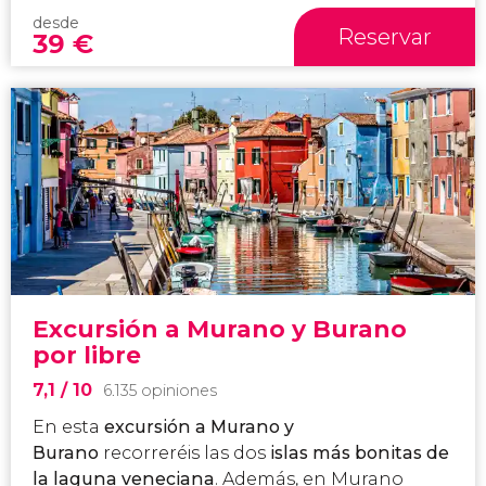
desde
Reservar
39
€
Excursión a Murano y Burano
por libre
7,1
/ 10
6.135 opiniones
En esta
excursión a Murano y
Burano
recorreréis las dos
islas más bonitas de
la laguna veneciana
. Además, en Murano