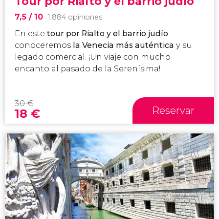
Tour por Rialto y el barrio judío
7,5
/ 10
1.884 opiniones
En este
tour por Rialto y el barrio judío
conoceremos
la Venecia más auténtica
y su
legado comercial. ¡Un viaje con mucho
encanto al pasado de la Serenísima!
30
€
Reservar
18
€