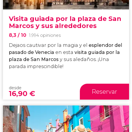
Visita guiada por la plaza de San
Marcos y sus alrededores
8,3
/ 10
1.994 opiniones
Dejaos cautivar por la magia y el
esplendor del
pasado de Venecia
en esta
visita guiada por la
plaza de San Marcos
y sus aledaños. ¡Una
parada imprescindible!
desde
Reservar
16,90
€