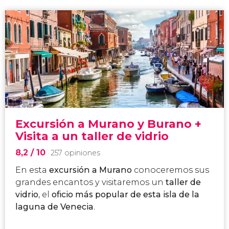
Excursión a Murano y Burano +
Visita a un taller de vidrio
8,2
/ 10
257 opiniones
En esta
excursión a Murano
conoceremos sus
grandes encantos y visitaremos un
taller de
vidrio
, el
oficio más popular de esta isla de la
laguna de Venecia
.