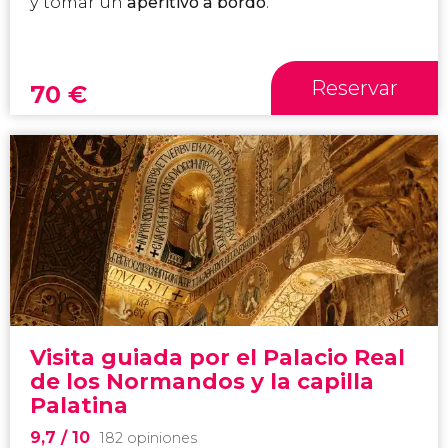
y tomar un
aperitivo a bordo
.
Reservar
70
€
Visita guiada por el Palacio Real
de los Normandos y la capilla
Palatina
9,7
/ 10
182 opiniones