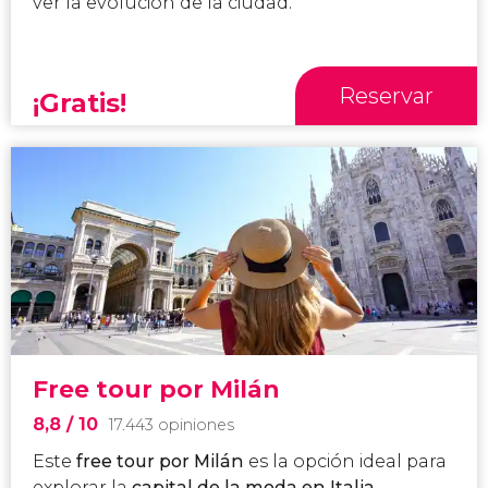
ver la evolución de la ciudad.
Reservar
¡Gratis!
Free tour por Milán
8,8
/ 10
17.443 opiniones
Este
free tour por Milán
es la opción ideal para
explorar
la
capital de la moda en Italia
.