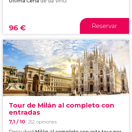
Última Cena
de da Vinci.
Reservar
96
€
Tour de Milán al completo con
entradas
7,1
/ 10
252 opiniones
Descubrid
Milán al completo con este tour por