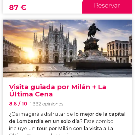
Reservar
87
€
Visita guiada por Milán + La
Última Cena
8,6
/ 10
1.882 opiniones
¿Os imagináis disfrutar de
lo mejor de la capital
de Lombardía en un solo día
? Este combo
incluye un
tour por Milán con la visita a La