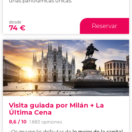
unas panorámicas únicas.
desde
Reservar
74
€
Visita guiada por Milán + La
Última Cena
8,6
/ 10
1.883 opiniones
¿Os imagináis disfrutar de
lo mejor de la capital