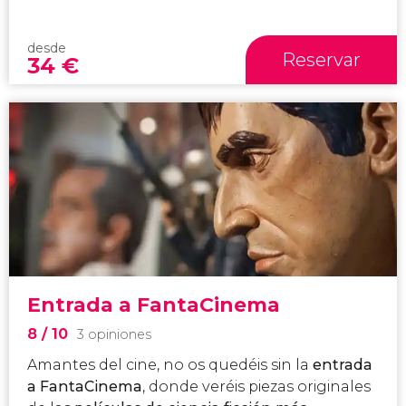
desde
Reservar
34
€
Entrada a FantaCinema
8
/ 10
3 opiniones
Amantes del cine, no os quedéis sin la
entrada
a FantaCinema
, donde veréis piezas originales