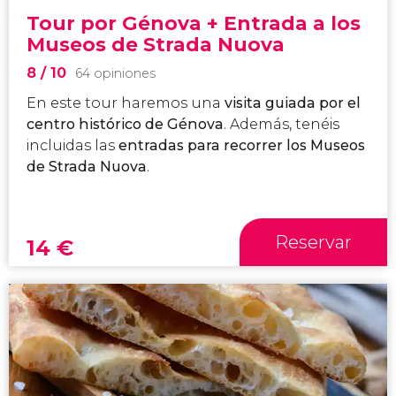
Tour por Génova + Entrada a los
Museos de Strada Nuova
8
/ 10
64 opiniones
En este tour haremos una
visita guiada por el
centro histórico de Génova
. Además, tenéis
incluidas las
entradas para recorrer los Museos
de Strada Nuova
.
Reservar
14
€