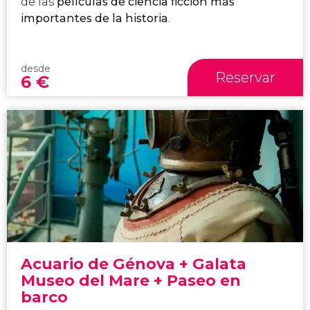
de las
películas de ciencia ficción más
importantes de la historia
.
desde
Reservar
6
€
Acuario de Génova + Galata
Museo del Mare + Paseo en
barco