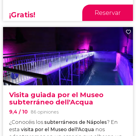
Reservar
¡Gratis!
Visita guiada por el Museo
subterráneo dell'Acqua
9,4
/ 10
86 opiniones
¿Conocéis los
subterráneos de Nápoles
? En
esta
visita por el Museo dell'Acqua
nos