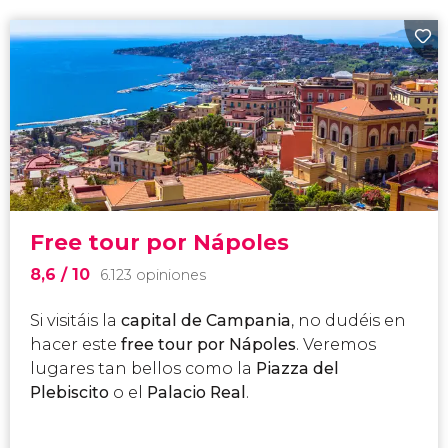
Free tour por Nápoles
8,6
/ 10
6.123 opiniones
Si visitáis la
capital de Campania
, no dudéis en
hacer este
free tour por Nápoles
. Veremos
lugares tan bellos como la
Piazza del
Plebiscito
o el
Palacio Real
.