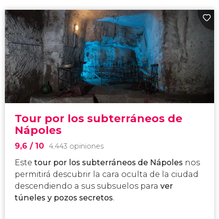
Tour por los subterráneos de
Nápoles
9,6
/ 10
4.443 opiniones
Este
tour por los subterráneos de Nápoles
nos
permitirá descubrir la cara oculta de la ciudad
descendiendo a sus subsuelos para
ver
túneles y pozos secretos
.