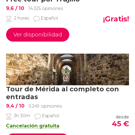
9,6
/ 10
14.325 opiniones
¡Gratis!
2 horas
Español
Ver disponibilidad
Tour de Mérida al completo con
entradas
9,4
/ 10
5.249 opiniones
3h 30m
Español
desde
45
€
Cancelación gratuita