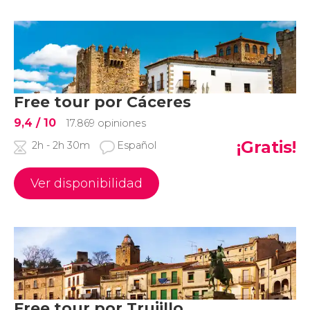
Free tour por Cáceres
9,4
/ 10
17.869 opiniones
¡Gratis!
2h - 2h 30m
Español
Ver disponibilidad
Free tour por Trujillo