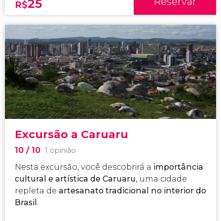
Reservar
25
R$
Excursão a Caruaru
10
/ 10
1 opinião
Nesta excursão, você descobrirá a
importância
cultural e artística de Caruaru
, uma cidade
repleta de
artesanato tradicional no interior do
Brasil
.