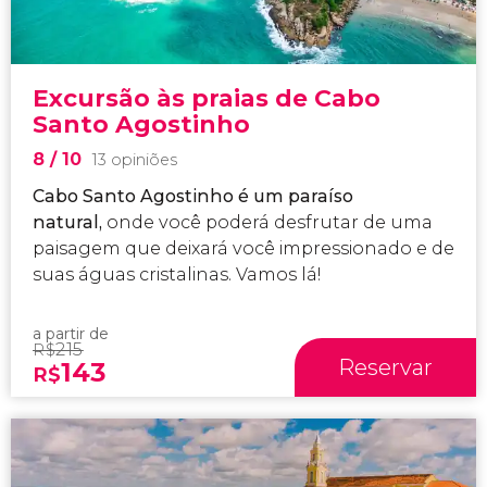
Excursão às praias de Cabo
Santo Agostinho
8
/ 10
13 opiniões
Cabo Santo Agostinho é um paraíso
natural,
onde você poderá desfrutar de uma
paisagem que deixará você impressionado e de
suas águas cristalinas. Vamos lá!
a partir de
215
R$
Reservar
143
R$