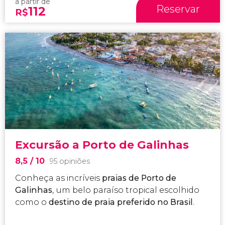
a partir de
Reservar
112
R$
Excursão a Porto de Galinhas
8,5
/ 10
95 opiniões
Conheça as incríveis
praias de Porto de
Galinhas
, um belo paraíso tropical escolhido
como o
destino de praia preferido no Brasil
.