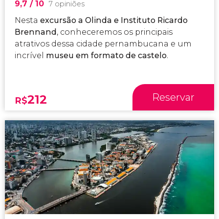
9,7
/ 10
7 opiniões
Nesta
excursão a Olinda e Instituto Ricardo
Brennand
, conheceremos os principais
atrativos dessa cidade pernambucana e um
incrível
museu em formato de castelo
.
Reservar
212
R$