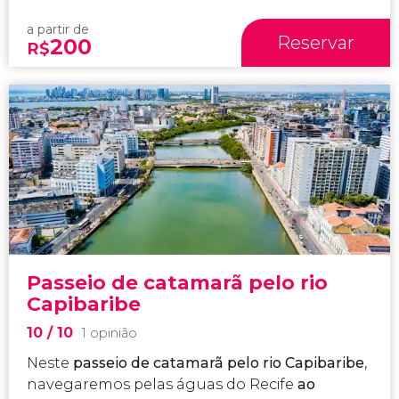
a partir de
Reservar
200
R$
Passeio de catamarã pelo rio
Capibaribe
10
/ 10
1 opinião
Neste
passeio de catamarã pelo rio Capibaribe
,
navegaremos pelas águas do Recife
ao