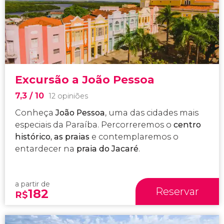
Excursão a João Pessoa
7,3
/ 10
12 opiniões
Conheça
João Pessoa
, uma das cidades mais
especiais da Paraíba. Percorreremos o
centro
histórico, as praias
e contemplaremos o
entardecer na
praia do Jacaré
.
a partir de
Reservar
182
R$