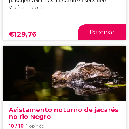
paisagens exóticas da natureza selvagem
.
Você vai adorar!
Reservar
€
129,76
Avistamento noturno de jacarés
no rio Negro
10
/ 10
1 opinião