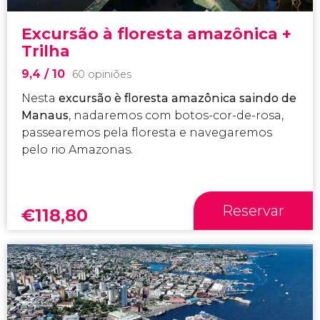
Excursão à floresta amazônica +
Trilha
9,4
/ 10
60 opiniões
Nesta
excursão è floresta amazônica saindo de
Manaus
, nadaremos com botos-cor-de-rosa,
passearemos pela floresta e navegaremos
pelo rio Amazonas.
Reservar
€
118,80