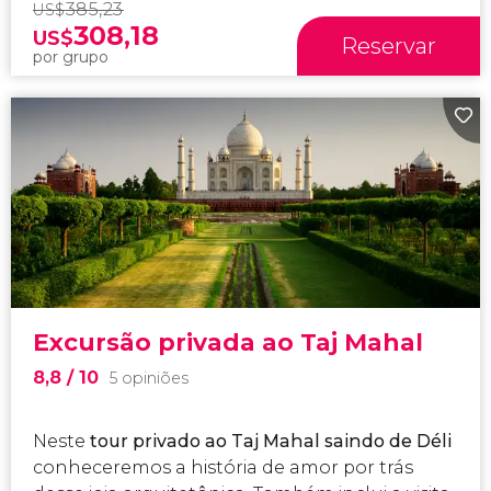
385,23
US$
308,18
US$
Reservar
por grupo
Excursão privada ao Taj Mahal
8,8
/ 10
5 opiniões
Neste
tour privado ao Taj Mahal saindo de Déli
conheceremos a história de amor por trás