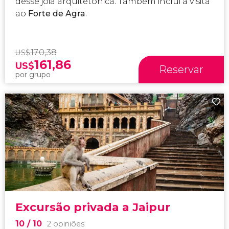
desse joia arquitetônica. Também inclui a visita
ao
Forte de Agra
.
170,38
US$
161,86
US$
Reservar
por grupo
Excursão privada a Jaipur
10
/ 10
2 opiniões