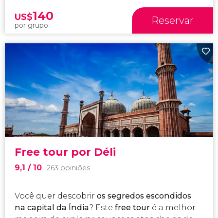
140
US$
Reservar
por grupo
Free tour por Déli
9,1
/ 10
263 opiniões
Você quer descobrir
os segredos escondidos
na capital da Índia
? Este
free tour
é a melhor