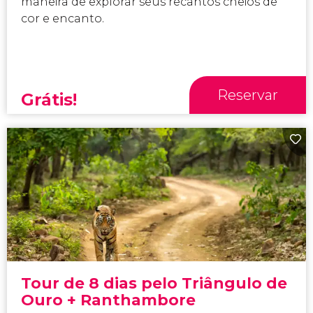
maneira de explorar seus recantos cheios de
cor e encanto.
Reservar
Grátis!
Tour de 8 dias pelo Triângulo de
Ouro + Ranthambore