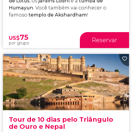
de Lótus
, os
jardins Lodhi
e a
tumba de
Humayun
. Você também vai conhecer o
famoso
templo de Akshardham
!
75
US$
Reservar
por grupo
Tour de 10 dias pelo Triângulo
de Ouro e Nepal