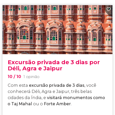
Excursão privada de 3 dias por
Déli, Agra e Jaipur
10
/ 10
1 opinião
Com esta
excursão privada de 3 dias
, você
conhecerá Déli, Agra e Jaipur, três belas
cidades da Índia, e
visitará monumentos como
o Taj Mahal
ou o
Forte Amber
.