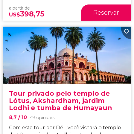
a partir de
Reservar
398,75
US$
Tour privado pelo templo de
Lótus, Akshardham, jardim
Lodhi e tumba de Humayaun
8,7
/ 10
49 opiniões
Com este tour por Déli, você visitará o
templo