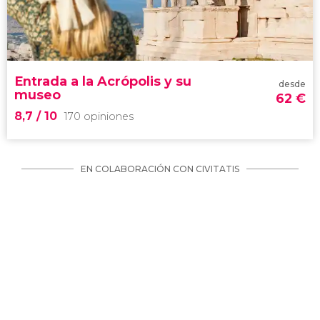
cultura de la Antigua Grecia
entrada al Museo de la Acrópolis
Entrada a la Acrópolis y su
desde
museo
62
€
8,7
/ 10
170 opiniones
EN COLABORACIÓN CON CIVITATIS
8,7


170 opiniones
visitar la Acrópolis de Atenas
piezas de arte que alberga su museo
entrada